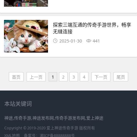
探索三端互通的传奇手游世界，畅享
无缝连接
2025-01-30
441
首页
上一页
1
2
3
4
下一页
尾页
本站关键词
神途,传奇手游,神途发布网,传奇手游发布网,爱上神途
Copyright © 2019-2020 爱上神途传奇手游 版权所有
XML地图
备案号：
湘ICP备88888888号